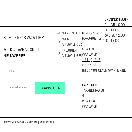
OPENINGSTIJDEN
DI – VR 10.00
TOT 17.00
WERKEN BIJ
BEZOEKADRES
ZA & ZO 12.00
RAADHUISPLEIN
WORD
TOT 17.00
1
VRIJWILLIGER
MELD JE AAN VOOR DE
5141 KG
INLOGGEN
WAALWIJK
NIEUWSBRIEF
VRIJWILLIGER
+31 (0) 416
33 27 38
INFO@SCHOENENKWARTIER.NL
PARKEREN
AANMELDEN
TAXANDRIAWEG
4
5141 PA
WAALWIJK
BEZOEKERSVOORWAARDEN
|
ANBI STATUS