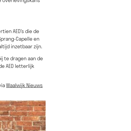
e overlevingskans
tien AED’s die de
Sprang-Capelle en
ijd inzetbaar zijn.
j te dragen aan de
e AED letterlijk
via
Waalwijk Nieuws