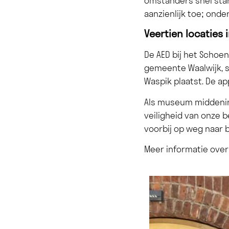
omstanders snel sta
aanzienlijk toe; onde
Veertien locaties
De AED bij het Schoe
gemeente Waalwijk, s
Waspik plaatst. De a
Als museum middenin 
veiligheid van onze b
voorbij op weg naar 
Meer informatie over