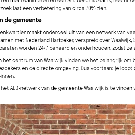
rten met reanimeren en een AED beschikbaar is, neemt d
rzoek laat een verbetering van circa 70% zien.
 in de gemeente
nenkwartier maakt onderdeel uit van een netwerk van veer
amen met Nederland Hartzeker, verspreid over Waalwijk, 
pparaten worden 24/7 beheerd en onderhouden, zodat ze alt
het centrum van Waalwijk vinden we het belangrijk om bi
ezoekers en de directe omgeving. Dus voortaan: je loopt d
binnen.
 het AED-netwerk van de gemeente Waalwijk is te vinden 