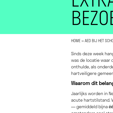
BEZO
HOME
»
AED BIJ HET SCH
Sinds deze week hang
was de locatie waar 
onthulde, als onder
hartveiligere gemee
Waarom dit belang
Jaarlijks worden in 
acute hartstilstand.
— gemiddeld bijna éé