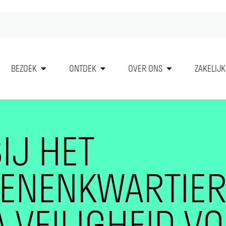
BEZOEK
ONTDEK
OVER ONS
ZAKELIJK
IJ HET
ENENKWARTIER
 VEILIGHEID V