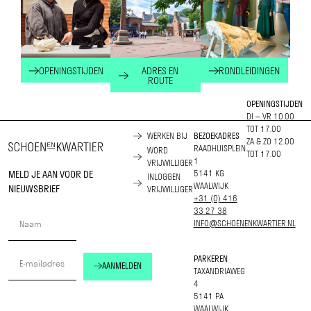
OPENINGSTIJDEN
ADRES EN
RONDLEIDINGEN
ROUTE
OPENINGSTIJDEN
DI – VR 10.00
TOT 17.00
WERKEN BIJ
BEZOEKADRES
ZA & ZO 12.00
RAADHUISPLEIN
WORD
TOT 17.00
1
VRIJWILLIGER
MELD JE AAN VOOR DE
5141 KG
INLOGGEN
WAALWIJK
NIEUWSBRIEF
VRIJWILLIGER
+31 (0) 416
33 27 38
INFO@SCHOENENKWARTIER.NL
PARKEREN
AANMELDEN
TAXANDRIAWEG
4
5141 PA
WAALWIJK