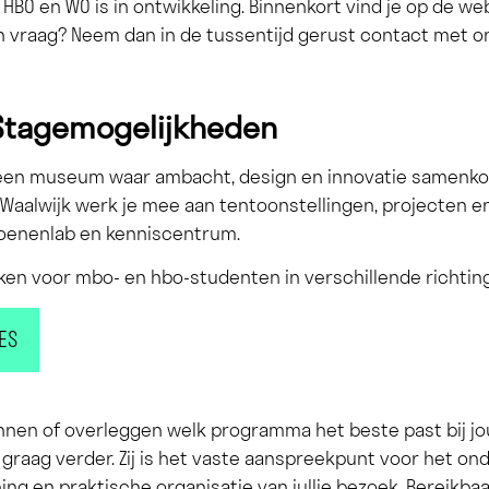
BO en WO is in ontwikkeling. Binnenkort vind je op de w
en vraag? Neem dan in de tussentijd gerust contact met o
 Stagemogelijkheden
n een museum waar ambacht, design en innovatie samenko
Waalwijk werk je mee aan tentoonstellingen, projecten en
oenenlab en kenniscentrum.
en voor mbo- en hbo-studenten in verschillende richtin
ES
annen of overleggen welk programma het beste past bij j
graag verder. Zij is het vaste aanspreekpunt voor het on
ing en praktische organisatie van jullie bezoek. Bereikbaa