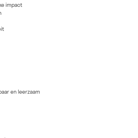
ke impact
n
it
baar en leerzaam