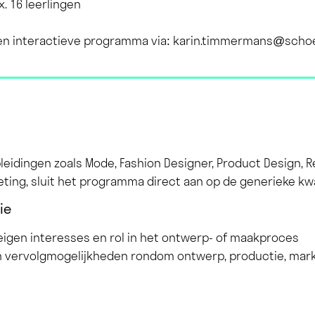
x. 16 leerlingen
 en interactieve programma via:
karin.timmermans@schoe
leidingen zoals Mode, Fashion Designer, Product Design, R
ing, sluit het programma direct aan op de generieke kwal
ie
eigen interesses en rol in het ontwerp- of maakproces
 in vervolgmogelijkheden rondom ontwerp, productie, mark