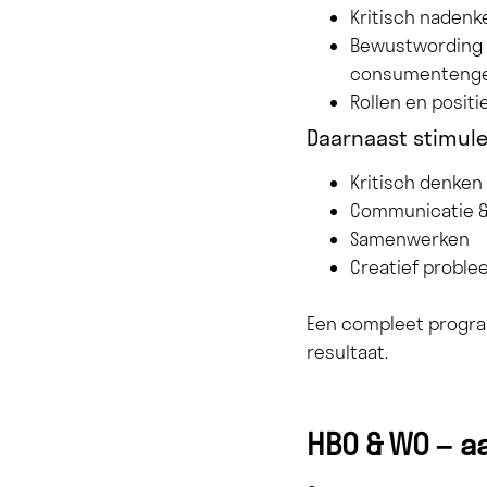
Kritisch nadenk
Bewustwording 
consumenteng
Rollen en posit
Daarnaast stimul
Kritisch denken
Communicatie &
Samenwerken
Creatief probl
Een compleet progra
resultaat.
HBO & WO – a