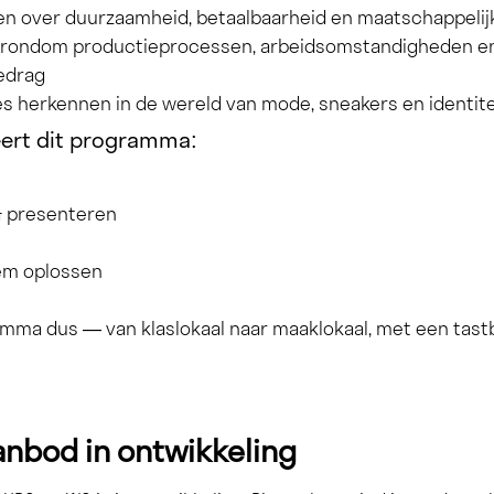
en over duurzaamheid, betaalbaarheid en maatschappelij
rondom productieprocessen, arbeidsomstandigheden e
edrag
ies herkennen in de wereld van mode, sneakers en identite
eert dit programma:
 presenteren
eem oplossen
mma dus — van klaslokaal naar maaklokaal, met een tast
anbod in ontwikkeling