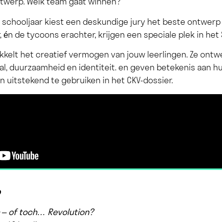
ntwerp. Welk team gaat winnen?
k schooljaar kiest een deskundige jury het beste ontwerp 
 én de tycoons erachter, krijgen een speciale plek in het
kkelt het creatief vermogen van jouw leerlingen. Ze on
aal, duurzaamheid en identiteit. en geven betekenis aan h
n uitstekend te gebruiken in het CKV-dossier.
o
n – of toch… Revolution?