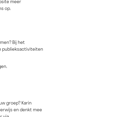
ebsite meer
ns op.
men? Bij het
 publieksactiviteiten
gen.
ouw groep? Karin
derwijs en denkt mee
r via