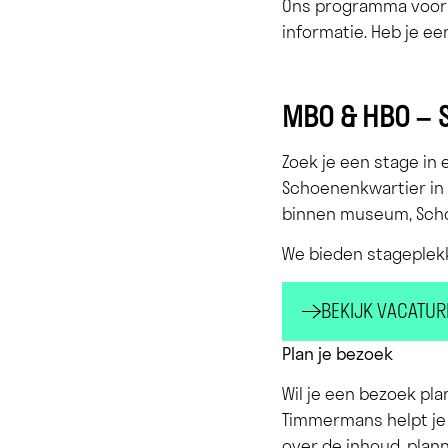
Ons programma voor H
informatie. Heb je e
MBO & HBO –
Zoek je een stage i
Schoenenkwartier in 
binnen museum, Sch
We bieden stageplekk
BEKIJK VACATUR
Plan je bezoek
Wil je een bezoek pl
Timmermans helpt je 
over de inhoud, plann