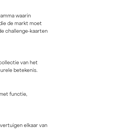
gramma waarin
 die de markt moet
de challenge-kaarten
ollectie van het
turele betekenis.
met functie,
vertuigen elkaar van