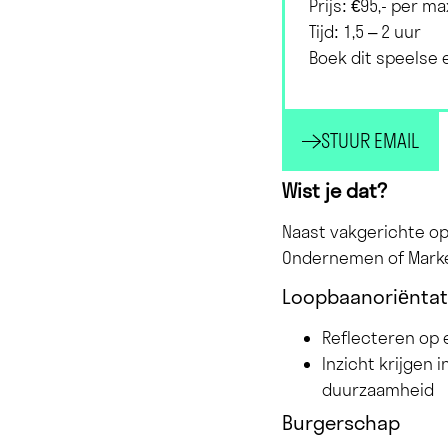
Prijs: €95,- per ma
Tijd: 1,5 – 2 uur
Boek dit speelse
STUUR EMAIL
Wist je dat?
Naast vakgerichte op
Ondernemen of Market
Loopbaanoriëntat
Reflecteren op 
Inzicht krijgen
duurzaamheid
Burgerschap