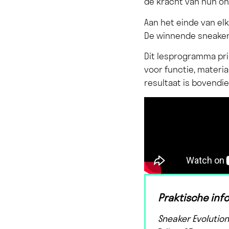
de kracht van hun o
Aan het einde van el
De winnende sneaker,
Dit lesprogramma pri
voor functie, materi
resultaat is bovendie
Praktische inf
Sneaker Evolutio