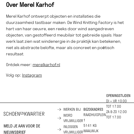
Over Merel Karhof
Merel Karhof ontwerpt objecten en installaties die
duurzaamheid tastbaar maken. De Wind Knitting Factory is het
hart van haar oeuvre, een reeks door wind aangedreven
objecten, van gestoffeerd meubilair tot gebreide sjaals. Haar
werk laat zien wat windenergie in de praktijk kan betekenen,
niet als abstracte belofte, maar als concreet en poëtisch
resultaat.
Ontdek meer:
merelkarhof.nl
Volg op:
Instagram
OPENINGSTIJDEN
DI – VR 10.00
TOT 17.00
WERKEN BIJ
BEZOEKADRES
ZA & ZO 12.00
RAADHUISPLEIN
WORD
TOT 17.00
1
VRIJWILLIGER
MELD JE AAN VOOR DE
5141 KG
INLOGGEN
WAALWIJK
NIEUWSBRIEF
VRIJWILLIGER