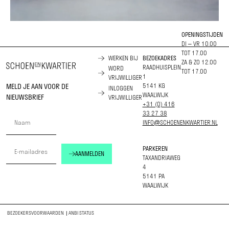
OPENINGSTIJDEN
DI – VR 10.00
TOT 17.00
WERKEN BIJ
BEZOEKADRES
ZA & ZO 12.00
RAADHUISPLEIN
WORD
TOT 17.00
1
VRIJWILLIGER
MELD JE AAN VOOR DE
5141 KG
INLOGGEN
WAALWIJK
NIEUWSBRIEF
VRIJWILLIGER
+31 (0) 416
33 27 38
INFO@SCHOENENKWARTIER.NL
PARKEREN
AANMELDEN
TAXANDRIAWEG
4
5141 PA
WAALWIJK
BEZOEKERSVOORWAARDEN
|
ANBI STATUS