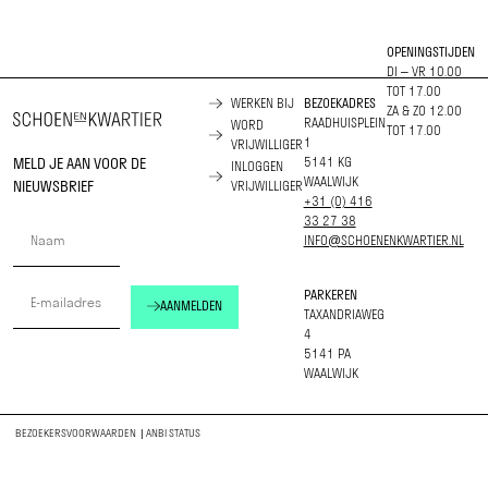
OPENINGSTIJDEN
DI – VR 10.00
TOT 17.00
WERKEN BIJ
BEZOEKADRES
ZA & ZO 12.00
RAADHUISPLEIN
WORD
TOT 17.00
1
VRIJWILLIGER
MELD JE AAN VOOR DE
5141 KG
INLOGGEN
WAALWIJK
NIEUWSBRIEF
VRIJWILLIGER
+31 (0) 416
33 27 38
INFO@SCHOENENKWARTIER.NL
PARKEREN
AANMELDEN
TAXANDRIAWEG
4
5141 PA
WAALWIJK
BEZOEKERSVOORWAARDEN
|
ANBI STATUS