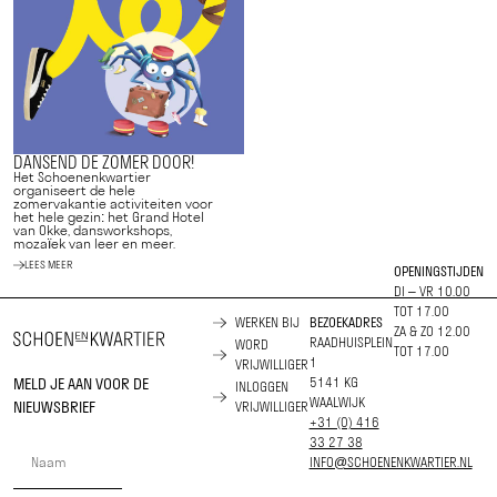
DANSEND DE ZOMER DOOR!
Het Schoenenkwartier
organiseert de hele
zomervakantie activiteiten voor
het hele gezin: het Grand Hotel
van Okke, dansworkshops,
mozaïek van leer en meer.
LEES MEER
OPENINGSTIJDEN
DI – VR 10.00
TOT 17.00
WERKEN BIJ
BEZOEKADRES
ZA & ZO 12.00
RAADHUISPLEIN
WORD
TOT 17.00
1
VRIJWILLIGER
MELD JE AAN VOOR DE
5141 KG
INLOGGEN
WAALWIJK
NIEUWSBRIEF
VRIJWILLIGER
+31 (0) 416
33 27 38
INFO@SCHOENENKWARTIER.NL