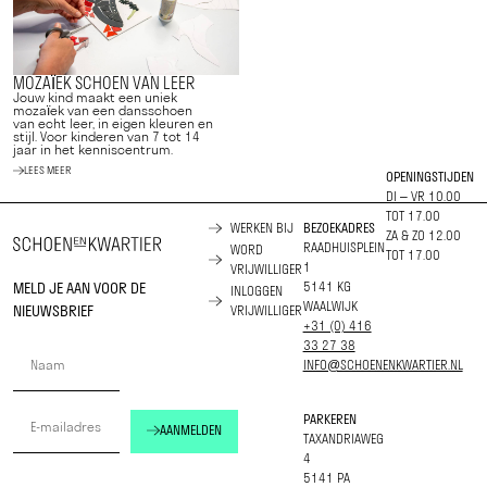
MOZAÏEK SCHOEN VAN LEER
Jouw kind maakt een uniek
mozaïek van een dansschoen
van echt leer, in eigen kleuren en
stijl. Voor kinderen van 7 tot 14
jaar in het kenniscentrum.
LEES MEER
OPENINGSTIJDEN
DI – VR 10.00
TOT 17.00
WERKEN BIJ
BEZOEKADRES
ZA & ZO 12.00
RAADHUISPLEIN
WORD
TOT 17.00
1
VRIJWILLIGER
MELD JE AAN VOOR DE
5141 KG
INLOGGEN
WAALWIJK
NIEUWSBRIEF
VRIJWILLIGER
+31 (0) 416
33 27 38
INFO@SCHOENENKWARTIER.NL
PARKEREN
AANMELDEN
TAXANDRIAWEG
4
5141 PA