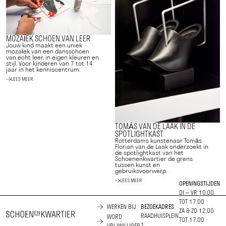
MOZAÏEK SCHOEN VAN LEER
Jouw kind maakt een uniek
mozaïek van een dansschoen
van echt leer, in eigen kleuren en
stijl. Voor kinderen van 7 tot 14
jaar in het kenniscentrum.
LEES MEER
TOMÁS VAN DE LAAK IN DE
SPOTLIGHTKAST
Rotterdams kunstenaar Tomás
Florian van de Laak onderzoekt in
de spotlightkast van het
Schoenenkwartier de grens
tussen kunst en
gebruiksvoorwerp.
LEES MEER
OPENINGSTIJDEN
DI – VR 10.00
TOT 17.00
WERKEN BIJ
BEZOEKADRES
ZA & ZO 12.00
RAADHUISPLEIN
WORD
TOT 17.00
1
VRIJWILLIGER