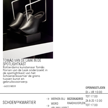
TOMÁS VAN DE LAAK IN DE
SPOTLIGHTKAST
Rotterdams kunstenaar Tomás
Florian van de Laak onderzoekt in
de spotlightkast van het
Schoenenkwartier de grens
tussen kunst en
gebruiksvoorwerp.
LEES MEER
OPENINGSTIJDEN
DI – VR 10.00
TOT 17.00
WERKEN BIJ
BEZOEKADRES
ZA & ZO 12.00
RAADHUISPLEIN
WORD
TOT 17.00
1
VRIJWILLIGER