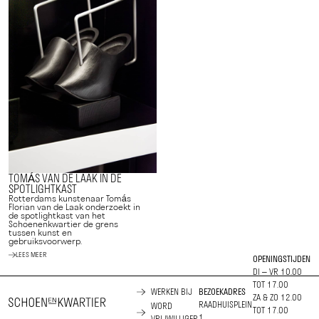
TOMÁS VAN DE LAAK IN DE
SPOTLIGHTKAST
Rotterdams kunstenaar Tomás
Florian van de Laak onderzoekt in
de spotlightkast van het
Schoenenkwartier de grens
tussen kunst en
gebruiksvoorwerp.
LEES MEER
OPENINGSTIJDEN
DI – VR 10.00
TOT 17.00
WERKEN BIJ
BEZOEKADRES
ZA & ZO 12.00
RAADHUISPLEIN
WORD
TOT 17.00
1
VRIJWILLIGER