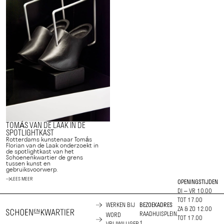
TOMÁS VAN DE LAAK IN DE
SPOTLIGHTKAST
Rotterdams kunstenaar Tomás
Florian van de Laak onderzoekt in
de spotlightkast van het
Schoenenkwartier de grens
tussen kunst en
gebruiksvoorwerp.
LEES MEER
OPENINGSTIJDEN
DI – VR 10.00
TOT 17.00
WERKEN BIJ
BEZOEKADRES
ZA & ZO 12.00
RAADHUISPLEIN
WORD
TOT 17.00
1
VRIJWILLIGER