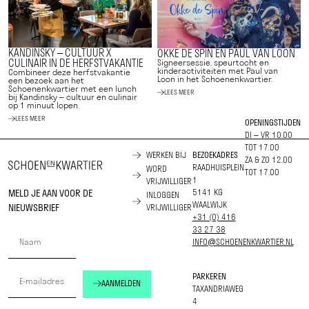
KANDINSKY – CULTUUR X
OKKE DE SPIN EN PAUL VAN LOON
CULINAIR IN DE HERFSTVAKANTIE
Signeersessie, speurtocht en
kinderactiviteiten met Paul van
Combineer deze herfstvakantie
Loon in het Schoenenkwartier.
een bezoek aan het
Schoenenkwartier met een lunch
LEES MEER
bij Kandinsky – cultuur en culinair
op 1 minuut lopen.
LEES MEER
OPENINGSTIJDEN
DI – VR 10.00
TOT 17.00
WERKEN BIJ
BEZOEKADRES
ZA & ZO 12.00
RAADHUISPLEIN
WORD
TOT 17.00
1
VRIJWILLIGER
MELD JE AAN VOOR DE
5141 KG
INLOGGEN
WAALWIJK
NIEUWSBRIEF
VRIJWILLIGER
+31 (0) 416
33 27 38
INFO@SCHOENENKWARTIER.NL
PARKEREN
AANMELDEN
TAXANDRIAWEG
4