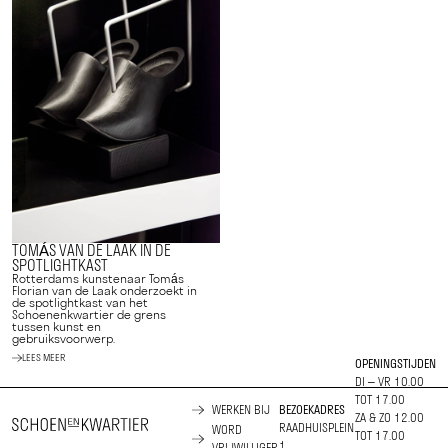
TOMÁS VAN DE LAAK IN DE
SPOTLIGHTKAST
Rotterdams kunstenaar Tomás
Florian van de Laak onderzoekt in
de spotlightkast van het
Schoenenkwartier de grens
tussen kunst en
gebruiksvoorwerp.
LEES MEER
OPENINGSTIJDEN
DI – VR 10.00
TOT 17.00
WERKEN BIJ
BEZOEKADRES
ZA & ZO 12.00
RAADHUISPLEIN
WORD
TOT 17.00
1
VRIJWILLIGER