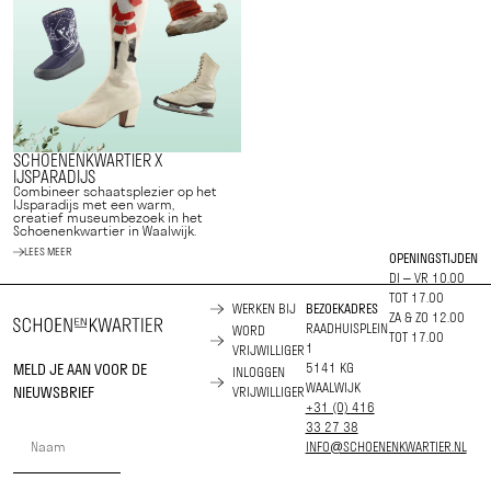
SCHOENENKWARTIER X
IJSPARADIJS
Combineer schaatsplezier op het
IJsparadijs met een warm,
creatief museumbezoek in het
Schoenenkwartier in Waalwijk.
LEES MEER
OPENINGSTIJDEN
DI – VR 10.00
TOT 17.00
WERKEN BIJ
BEZOEKADRES
ZA & ZO 12.00
RAADHUISPLEIN
WORD
TOT 17.00
1
VRIJWILLIGER
MELD JE AAN VOOR DE
5141 KG
INLOGGEN
WAALWIJK
NIEUWSBRIEF
VRIJWILLIGER
+31 (0) 416
33 27 38
INFO@SCHOENENKWARTIER.NL