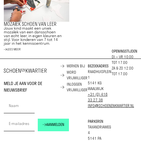
MOZAÏEK SCHOEN VAN LEER
Jouw kind maakt een uniek
mozaïek van een dansschoen
van echt leer, in eigen kleuren en
stijl. Voor kinderen van 7 tot 14
jaar in het kenniscentrum.
LEES MEER
OPENINGSTIJDEN
DI – VR 10.00
TOT 17.00
WERKEN BIJ
BEZOEKADRES
ZA & ZO 12.00
RAADHUISPLEIN
WORD
TOT 17.00
1
VRIJWILLIGER
MELD JE AAN VOOR DE
5141 KG
INLOGGEN
WAALWIJK
NIEUWSBRIEF
VRIJWILLIGER
+31 (0) 416
33 27 38
INFO@SCHOENENKWARTIER.NL
PARKEREN
AANMELDEN
TAXANDRIAWEG
4
5141 PA