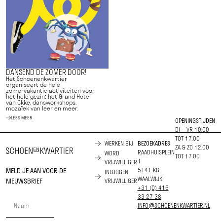
DANSEND DE ZOMER DOOR!
Het Schoenenkwartier
organiseert de hele
zomervakantie activiteiten voor
het hele gezin: het Grand Hotel
van Okke, dansworkshops,
mozaïek van leer en meer.
LEES MEER
OPENINGSTIJDEN
DI – VR 10.00
TOT 17.00
WERKEN BIJ
BEZOEKADRES
ZA & ZO 12.00
RAADHUISPLEIN
WORD
TOT 17.00
1
VRIJWILLIGER
MELD JE AAN VOOR DE
5141 KG
INLOGGEN
WAALWIJK
NIEUWSBRIEF
VRIJWILLIGER
+31 (0) 416
33 27 38
INFO@SCHOENENKWARTIER.NL