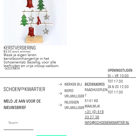
KERSTVERSIERING
€4,00 (excl. entree)
Maak je eigen leren
kerstboomhangertje in het
Schoenenlab. Gezellig, voor alle
leeftijden en vrije inloop welkom.
LEES MEER
OPENINGSTIJDEN
DI – VR 10.00
TOT 17.00
WERKEN BIJ
BEZOEKADRES
ZA & ZO 12.00
RAADHUISPLEIN
WORD
TOT 17.00
1
VRIJWILLIGER
MELD JE AAN VOOR DE
5141 KG
INLOGGEN
WAALWIJK
NIEUWSBRIEF
VRIJWILLIGER
+31 (0) 416
33 27 38
INFO@SCHOENENKWARTIER.NL