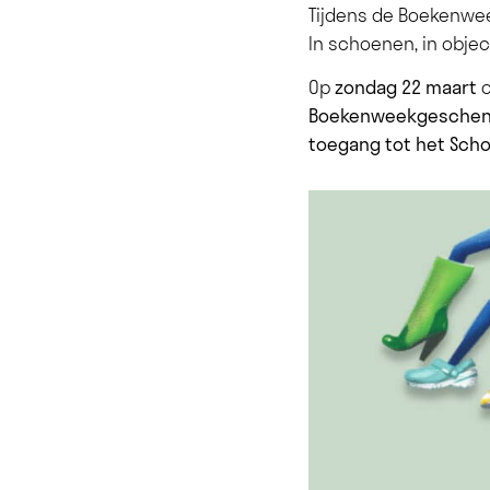
Tijdens de Boekenwee
In schoenen, in objec
Op
zondag 22 maart
o
Boekenweekgesche
toegang tot het Sch