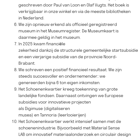
geschreven door Paul van Loon en Olaf Vugts. Het boek is
verkrijgbaar in onze winkel en via de meeste bibliotheken
in Nederland.
We zijn opnieuw erkend als officieel geregistreerd
museum in het Museumregister. De Museumkaart is
daarmee geldig in het museum.
In 2025 kwam financiële
zekerheid dankzij de structurele gemeentelijke startsubsidie
en een vierjarige subsidie van de provincie Noord-
Brabant.
We schreven een positief financieel resultaat. We zijn
steeds succesvoller en ondernemender: we
genereerden bijna 6 ton eigen inkomsten.
Het Schoenenkwartier kreeg toekenning van grote
landelijke fondsen. Daarnaast ontvingen we Europese
subsidies voor innovatieve projecten
als Digimuse (digitaliseren
musea) en Tannoria (leerlooierijen)
Het Schoenenkwartier werkt intensief samen met de
schoenenindustrie. Bijvoorbeeld met Material Sense
LAB om innovatief materiaalonderzoek en circulair design