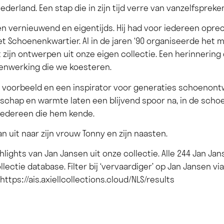
derland. Een stap die in zijn tijd verre van vanzelfspreke
n vernieuwend en eigentijds. Hij had voor iedereen opre
et Schoenenkwartier. Al in de jaren ‘90 organiseerde he
zijn ontwerpen uit onze eigen collectie. Een herinnering 
enwerking die we koesteren.
 voorbeeld en een inspirator voor generaties schoenontw
nschap en warmte laten een blijvend spoor na, in de schoe
 iedereen die hem kende.
 uit naar zijn vrouw Tonny en zijn naasten.
ghlights van Jan Jansen uit onze collectie. Alle 244 Jan J
ollectie database. Filter bij ‘vervaardiger’ op Jan Jansen vi
:
https://ais.axiellcollections.cloud/NLS/results