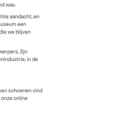
nd was.
chte aandacht, en
t museum een
die we blijven
erpers. Zijn
nindustrie, in de
ansen schoenen vind
a onze online