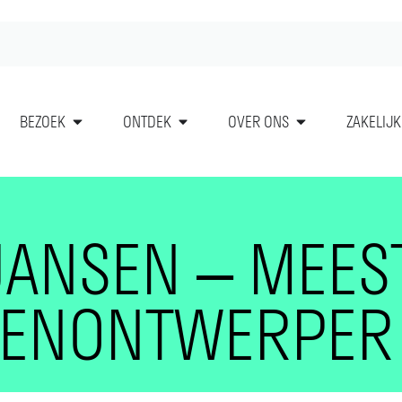
BEZOEK
ONTDEK
OVER ONS
ZAKELIJK
JANSEN – MEES
ENONTWERPER