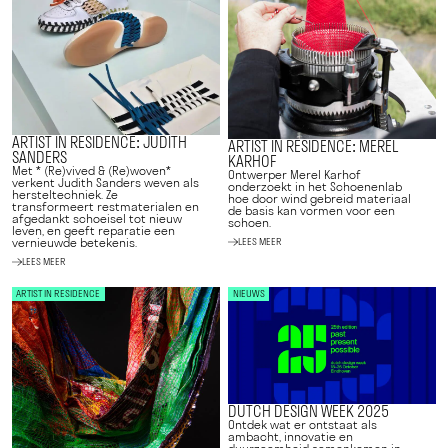
ARTIST IN RESIDENCE: JUDITH
ARTIST IN RESIDENCE: MEREL
SANDERS
KARHOF
Met * (Re)vived & (Re)woven*
Ontwerper Merel Karhof
verkent Judith Sanders weven als
onderzoekt in het Schoenenlab
hersteltechniek. Ze
hoe door wind gebreid materiaal
transformeert restmaterialen en
de basis kan vormen voor een
afgedankt schoeisel tot nieuw
schoen.
leven, en geeft reparatie een
LEES MEER
vernieuwde betekenis.
LEES MEER
ARTIST IN RESIDENCE
NIEUWS
DUTCH DESIGN WEEK 2025
Ontdek wat er ontstaat als
ambacht, innovatie en