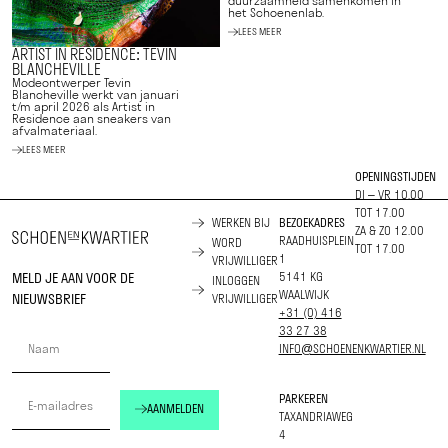
duurzaamheid samenkomen in
het Schoenenlab.
LEES MEER
ARTIST IN RESIDENCE: TEVIN
BLANCHEVILLE
Modeontwerper Tevin
Blancheville werkt van januari
t/m april 2026 als Artist in
Residence aan sneakers van
afvalmateriaal.
LEES MEER
OPENINGSTIJDEN
DI – VR 10.00
TOT 17.00
WERKEN BIJ
BEZOEKADRES
ZA & ZO 12.00
RAADHUISPLEIN
WORD
TOT 17.00
1
VRIJWILLIGER
MELD JE AAN VOOR DE
5141 KG
INLOGGEN
WAALWIJK
NIEUWSBRIEF
VRIJWILLIGER
+31 (0) 416
33 27 38
INFO@SCHOENENKWARTIER.NL
PARKEREN
AANMELDEN
TAXANDRIAWEG
4