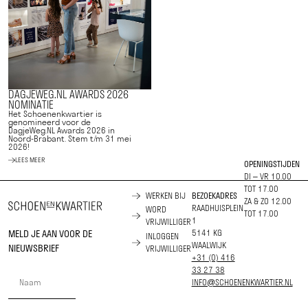
DAGJEWEG.NL AWARDS 2026
NOMINATIE
Het Schoenenkwartier is
genomineerd voor de
DagjeWeg.NL Awards 2026 in
Noord-Brabant. Stem t/m 31 mei
2026!
LEES MEER
OPENINGSTIJDEN
DI – VR 10.00
TOT 17.00
WERKEN BIJ
BEZOEKADRES
ZA & ZO 12.00
RAADHUISPLEIN
WORD
TOT 17.00
1
VRIJWILLIGER
MELD JE AAN VOOR DE
5141 KG
INLOGGEN
WAALWIJK
NIEUWSBRIEF
VRIJWILLIGER
+31 (0) 416
33 27 38
INFO@SCHOENENKWARTIER.NL