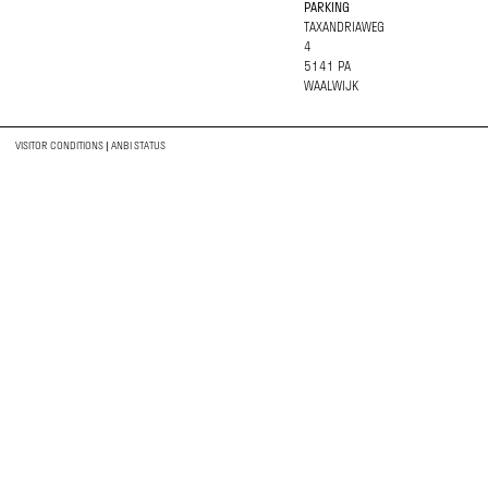
PARKING
TAXANDRIAWEG
4
5141 PA
ARTIST IN RESIDENCE: JUDITH SANDERS
With *(Re)vived & (Re)woven* Judith Sanders explores weaving as a repair
WAALWIJK
technique. She transforms residual materials and discarded footwear into
new life, giving repair a renewed meaning.
READ MORE
VISITOR CONDITIONS
|
ANBI STATUS