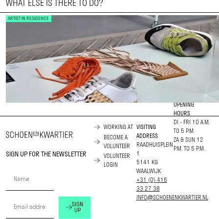
WHAT ELSE IS THERE TO DO?
ARTIST IN RESIDENCE
OPENING
HOURS
DI - FRI 10 A.M.
WORKING AT
VISITING
TO 5 P.M.
ADDRESS
BECOME A
ZA & SUN 12
RAADHUISPLEIN
VOLUNTEER
P.M. TO 5 P.M.
SIGN UP FOR THE NEWSLETTER
1
VOLUNTEER
5141 KG
LOGIN
WAALWIJK
+31 (0) 416
33 27 38
INFO@SCHOENENKWARTIER.NL
SIGN
UP