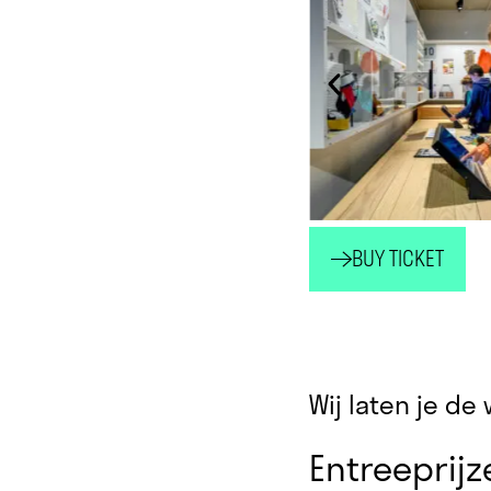
BUY TICKET
Wij laten je d
Entreeprijz