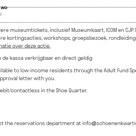
 wo
s
liere museumtickets, inclusief Museumkaart, ICOM en CJP. N
re kortingsacties, workshops, groepsbezoek, rondleiding
matie over deze actie.
 de kassa verkrijgbaar en direct geldig
ilable to low-income residents through the Adult Fund Sp
approval letter with you.
ebit/contactless in the Shoe Quarter.
act the reservations department at
info@schoenenkwartie