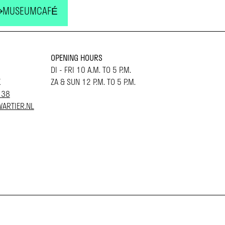
MUSEUMCAFÉ
OPENING HOURS
DI - FRI 10 A.M. TO 5 P.M.
K
ZA & SUN 12 P.M. TO 5 P.M.
 38
ARTIER.NL