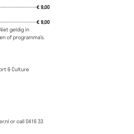
€ 9,00
€ 9,00
iet geldig in
en of programma’s.
ort & Culture
r.nl
or call
0416 33