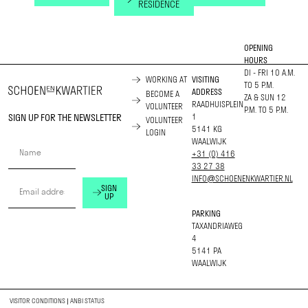
RESIDENCE
OPENING
HOURS
DI - FRI 10 A.M.
WORKING AT
VISITING
TO 5 P.M.
ADDRESS
BECOME A
ZA & SUN 12
RAADHUISPLEIN
VOLUNTEER
P.M. TO 5 P.M.
SIGN UP FOR THE NEWSLETTER
1
VOLUNTEER
5141 KG
LOGIN
WAALWIJK
+31 (0) 416
33 27 38
INFO@SCHOENENKWARTIER.NL
SIGN
UP
PARKING
TAXANDRIAWEG
4
5141 PA
WAALWIJK
VISITOR CONDITIONS
|
ANBI STATUS