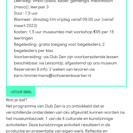
Leerweg: vmbo (basis, kader, gemengd, theoretisch
(mavo)), leerjaar 3
Duur: 1,5 uur
Wanneer: dinsdag t/m vrijdag vanaf 09:00 uur (vanaf
maart 2023)
Kosten: 1,5 uur museumles met workshop €95 per 16
leerlingen
Begeleiding: gratis toegang voor begeleiders, 2
begeleiders per klas
Voorbereiding: via Club Zien zijn voorbereidende lessen
beschikbaar via LessonUp, afgestemd op ons museum.
Reserveren & info: 2 weken van tevoren via
karin.timmermans@schoenenkwartier.nl
STUUR EMAIL
Wist je dat?
Het programma van Club Zien is zo ontwikkeld dat er
verschillende onderdelen van ckv afgevinkt kunnen worden na
het museumbezoek: 1 van de 4 culturele en kunstzinnige
activiteiten. Deze kunstzinnige activiteit resulteert in de
productie en presentatie van eigen werk. Reflectie en