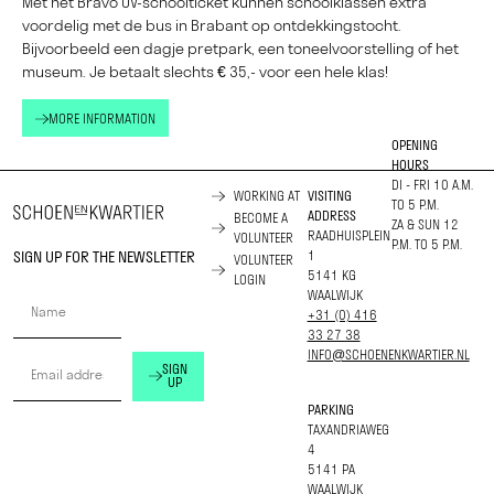
Met het Bravo OV-schoolticket kunnen schoolklassen extra
voordelig met de bus in Brabant op ontdekkingstocht.
Bijvoorbeeld een dagje pretpark, een toneelvoorstelling of het
museum. Je betaalt slechts € 35,- voor een hele klas!
MORE INFORMATION
OPENING
HOURS
DI - FRI 10 A.M.
WORKING AT
VISITING
TO 5 P.M.
ADDRESS
BECOME A
ZA & SUN 12
RAADHUISPLEIN
VOLUNTEER
P.M. TO 5 P.M.
SIGN UP FOR THE NEWSLETTER
1
VOLUNTEER
5141 KG
LOGIN
WAALWIJK
+31 (0) 416
33 27 38
INFO@SCHOENENKWARTIER.NL
SIGN
UP
PARKING
TAXANDRIAWEG
4
5141 PA
WAALWIJK