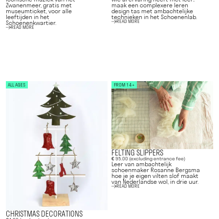
Zwanenmeer, gratis met
maak een complexere leren
museumticket, voor alle
design tas met ambachtelijke
leeftijden in het
technieken in het Schoenenlab.
READ MORE
Schoenenkwartier.
READ MORE
ALL AGES
FROM 14+
FELTING SLIPPERS
€ 95.00 (excluding entrance fee)
Leer van ambachtelijk
schoenmaker Rosanne Bergsma
hoe je je eigen vilten slof maakt
van Nederlandse wol, in drie uur.
READ MORE
CHRISTMAS DECORATIONS