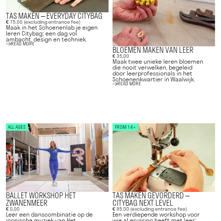
TAS MAKEN – EVERYDAY CITYBAG
€ 75.00 (excluding entrance fee)
Maak in het Schoenenlab je eigen
leren Citybag: een dag vol
ambacht, design en techniek.
READ MORE
BLOEMEN MAKEN VAN LEER
€ 35,00
Maak twee unieke leren bloemen
die nooit verwelken, begeleid
door leerprofessionals in het
Schoenenkwartier in Waalwijk.
READ MORE
ALL AGES
FROM 14+
BALLET WORKSHOP HET
TAS MAKEN GEVORDERD –
ZWANENMEER
CITYBAG NEXT LEVEL
€ 0,00
€ 95.00 (excluding entrance fee)
Leer een danscombinatie op de
Een verdiepende workshop voor
iconische muziek van Het
wie al ervaring heeft met leer: