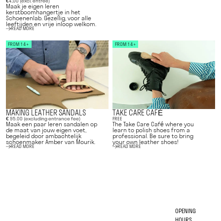
€4,00 (excl. entree)
Maak je eigen leren
kerstboomhangertje in het
Schoenenlab. Gezellig, voor alle
leeftijden en vrije inloop welkom.
READ MORE
FROM 14+
FROM 14+
MAKING LEATHER SANDALS
TAKE CARE CAFÉ
€ 95.00 (excluding entrance fee)
FREE
Maak een paar leren sandalen op
The Take Care Café where you
de maat van jouw eigen voet,
learn to polish shoes from a
begeleid door ambachtelijk
professional. Be sure to bring
schoenmaker Amber van Mourik.
your own leather shoes!
READ MORE
READ MORE
OPENING
HOURS