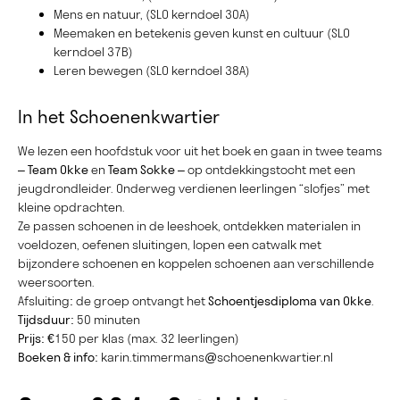
Mens en natuur, (SLO kerndoel 30A)
Meemaken en betekenis geven kunst en cultuur (SLO
kerndoel 37B)
Leren bewegen (SLO kerndoel 38A)
In het Schoenenkwartier
We lezen een hoofdstuk voor uit het boek en gaan in twee teams
–
Team Okke
en
Team Sokke
– op ontdekkingstocht met een
jeugdrondleider. Onderweg verdienen leerlingen “slofjes” met
kleine opdrachten.
Ze passen schoenen in de leeshoek, ontdekken materialen in
voeldozen, oefenen sluitingen, lopen een catwalk met
bijzondere schoenen en koppelen schoenen aan verschillende
weersoorten.
Afsluiting: de groep ontvangt het
Schoentjesdiploma van Okke
.
Tijdsduur:
50 minuten
Prijs:
€150 per klas (max. 32 leerlingen)
Boeken & info:
karin.timmermans@schoenenkwartier.nl