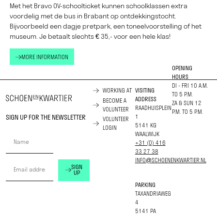
Met het Bravo OV-schoolticket kunnen schoolklassen extra
voordelig met de bus in Brabant op ontdekkingstocht.
Bijvoorbeeld een dagje pretpark, een toneelvoorstelling of het
museum. Je betaalt slechts € 35,- voor een hele klas!
MORE INFORMATION
OPENING
HOURS
DI - FRI 10 A.M.
WORKING AT
VISITING
TO 5 P.M.
ADDRESS
BECOME A
ZA & SUN 12
RAADHUISPLEIN
VOLUNTEER
P.M. TO 5 P.M.
SIGN UP FOR THE NEWSLETTER
1
VOLUNTEER
5141 KG
LOGIN
WAALWIJK
+31 (0) 416
33 27 38
INFO@SCHOENENKWARTIER.NL
SIGN
UP
PARKING
TAXANDRIAWEG
4
5141 PA