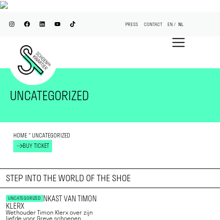
PRESS
CONTACT
EN
NL
UNCATEGORIZED
HOME
"
UNCATEGORIZED
BUY TICKET
STEP INTO THE WORLD OF THE SHOE
DE SCHOENENKAST VAN TIMON
UNCATEGORIZED
KLERX
Wethouder Timon Klerx over zijn
liefde voor Greve schoenen,