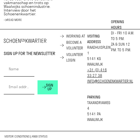
vakmanschap en trots op
Waalwijks schoenindustrie.
Interview door het
Schoenenkwartier.
READ MORE
OPENING
HOURS
DI - FRI 10 A.M.
WORKING AT
VISITING
TO 5 P.M.
ADDRESS
BECOME A
ZA & SUN 12
RAADHUISPLEIN
VOLUNTEER
P.M. TO 5 P.M.
SIGN UP FOR THE NEWSLETTER
1
VOLUNTEER
5141 KG
LOGIN
WAALWIJK
+31 (0) 416
33 27 38
INFO@SCHOENENKWARTIER.NL
SIGN
UP
PARKING
TAXANDRIAWEG
4
5141 PA
WAALWIJK
VISITOR CONDITIONS
|
ANBI STATUS