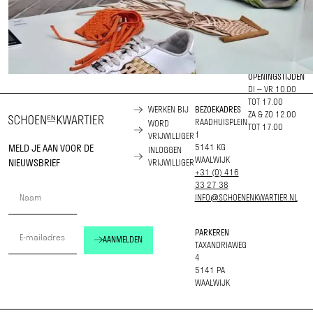
OPENINGSTIJDEN
DI – VR 10.00
TOT 17.00
WERKEN BIJ
BEZOEKADRES
ZA & ZO 12.00
RAADHUISPLEIN
WORD
TOT 17.00
1
VRIJWILLIGER
MELD JE AAN VOOR DE
5141 KG
INLOGGEN
WAALWIJK
NIEUWSBRIEF
VRIJWILLIGER
+31 (0) 416
33 27 38
INFO@SCHOENENKWARTIER.NL
PARKEREN
AANMELDEN
TAXANDRIAWEG
4
5141 PA
WAALWIJK
ARTIST IN RESIDENCE: JUDITH SANDERS
Met * (Re)vived & (Re)woven* verkent Judith Sanders weven als
hersteltechniek. Ze transformeert restmaterialen en afgedankt schoeisel
tot nieuw leven, en geeft reparatie een vernieuwde betekenis.