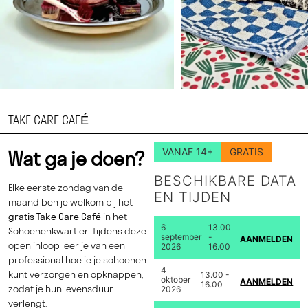
TAKE CARE CAFÉ
VANAF 14+
GRATIS
Wat ga je doen?
BESCHIKBARE DATA
Elke eerste zondag van de
EN TIJDEN
maand ben je welkom bij het
gratis Take Care Café
in het
6
13.00
Schoenenkwartier. Tijdens deze
september
-
AANMELDEN
open inloop leer je van een
2026
16.00
professional hoe je je schoenen
4
kunt verzorgen en opknappen,
13.00 -
oktober
AANMELDEN
16.00
zodat je hun levensduur
2026
verlengt.