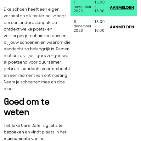
1
13.00
november
-
AANMELDEN
Elke schoen heeft een eigen
2026
16.00
verhaal en elk materiaal vraagt
6
13.00
om een andere aanpak. Je
december
-
AANMELDEN
ontdekt welke poets- en
2026
16.00
verzorgingstechnieken passen
bij jouw schoenen en waarom die
aandacht zo belangrijk is. Samen
met onze vrijwilligers zorgen we
al poetsend voor duurzamer
gebruik, aandacht voor ambacht
en een moment van ontmoeting.
Neem je schoenen mee en doe
mee.
Goed om te
weten
Het Take Care Café is
gratis te
bezoeken
en vindt plaats in het
museumcafé
van het